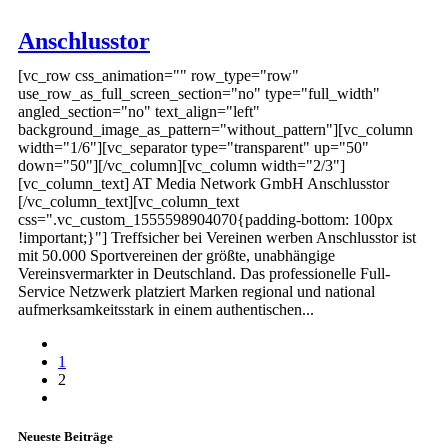
Anschlusstor
[vc_row css_animation="" row_type="row"
use_row_as_full_screen_section="no" type="full_width"
angled_section="no" text_align="left"
background_image_as_pattern="without_pattern"][vc_column
width="1/6"][vc_separator type="transparent" up="50"
down="50"][/vc_column][vc_column width="2/3"]
[vc_column_text] AT Media Network GmbH Anschlusstor
[/vc_column_text][vc_column_text
css=".vc_custom_1555598904070{padding-bottom: 100px
!important;}"] Treffsicher bei Vereinen werben Anschlusstor ist
mit 50.000 Sportvereinen der größte, unabhängige
Vereinsvermarkter in Deutschland. Das professionelle Full-
Service Netzwerk platziert Marken regional und national
aufmerksamkeitsstark in einem authentischen...
1
2
Neueste Beiträge