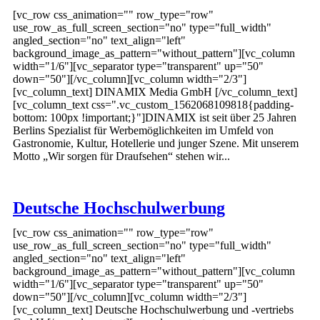
[vc_row css_animation="" row_type="row"
use_row_as_full_screen_section="no" type="full_width"
angled_section="no" text_align="left"
background_image_as_pattern="without_pattern"][vc_column
width="1/6"][vc_separator type="transparent" up="50"
down="50"][/vc_column][vc_column width="2/3"]
[vc_column_text] DINAMIX Media GmbH [/vc_column_text]
[vc_column_text css=".vc_custom_1562068109818{padding-
bottom: 100px !important;}"]DINAMIX ist seit über 25 Jahren
Berlins Spezialist für Werbemöglichkeiten im Umfeld von
Gastronomie, Kultur, Hotellerie und junger Szene. Mit unserem
Motto „Wir sorgen für Draufsehen“ stehen wir...
Deutsche Hochschulwerbung
[vc_row css_animation="" row_type="row"
use_row_as_full_screen_section="no" type="full_width"
angled_section="no" text_align="left"
background_image_as_pattern="without_pattern"][vc_column
width="1/6"][vc_separator type="transparent" up="50"
down="50"][/vc_column][vc_column width="2/3"]
[vc_column_text] Deutsche Hochschulwerbung und -vertriebs