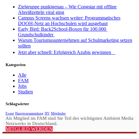
Zielgruppe punktgenau – Wie Congstar mit offline
Abreißzetteln viral ging
Campus Screens wachsen weiter: Programmatisches
DOOH-Netz an Hochschulen wird ausgebaut
Early Bird: Back2School-Boxen für 100.000
Grundschulkinder
Warum Tourismusunternehmen auf Schulmarketing setzen
sollten
Jetzt aber schnell: Erfolgreich Azubis gewinnen
Kategorien
Alle
FAM
Jobs
Studien
Schlagwörter
Event
Hauptversammlung
HV
Mitglieder
Als Mitglied im FAM sind Sie Teil des wichtigsten Ambient Media
Netzwerks in Deutschland.
MITGLIED WERDEN