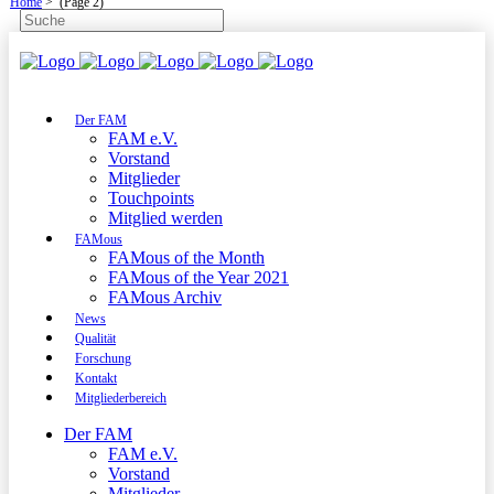
Home
>
(Page 2)
Der FAM
FAM e.V.
Vorstand
Mitglieder
Touchpoints
Mitglied werden
FAMous
FAMous of the Month
FAMous of the Year 2021
FAMous Archiv
News
Qualität
Forschung
Kontakt
Mitgliederbereich
Der FAM
FAM e.V.
Vorstand
Mitglieder