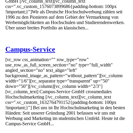
GmbH [/vc_column_text][vc_column_text
css=".vc_custom_1576073899686{padding-bottom: 100px
!important;}"]Wir als Deutsche Hochschulwerbung zählen seit
1996 zu den Pionieren auf dem Gebiet der Vermarktung von
Werbemöglichkeiten an Hochschulen und Studierendenwerken.
Über unser breites Portfolio an klassischen...
Campus-Service
[vc_row css_animation="" row_type="row"
use_row_as_full_screen_section="no" type="full_width"
angled_section="no" text_align="left"
background_image_as_pattern="without_pattern"][vc_column
width="1/6"][vc_separator type="transparent" up="50"
down="50"][/vc_column][vc_column width="2/3"]
[vc_column_text] Campus-Service GmbH crossmediales
Hochschulmarketing [/vc_column_text][vc_column_text
css=".vc_custom_1632764791152{padding-bottom: 100px
!important;}"] Bei uns ist Ihr Hochschulmarketing in den besten
Händen: Seit unserer Gründung 2001 befassen wir uns mit
Werbung und Marketing im studentischen Umfeld. Heute ist die
Campus-Service GmbH...