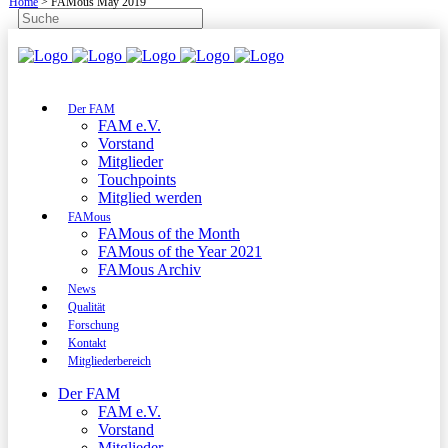
Home
>
FAMous May 2019
Der FAM
FAM e.V.
Vorstand
Mitglieder
Touchpoints
Mitglied werden
FAMous
FAMous of the Month
FAMous of the Year 2021
FAMous Archiv
News
Qualität
Forschung
Kontakt
Mitgliederbereich
Der FAM
FAM e.V.
Vorstand
Mitglieder