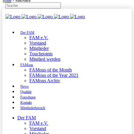
Home
>
Sit&Watch
Der FAM
FAM e.V.
Vorstand
Mitglieder
Touchpoints
Mitglied werden
FAMous
FAMous of the Month
FAMous of the Year 2021
FAMous Archiv
News
Qualität
Forschung
Kontakt
Mitgliederbereich
Der FAM
FAM e.V.
Vorstand
Mitglieder