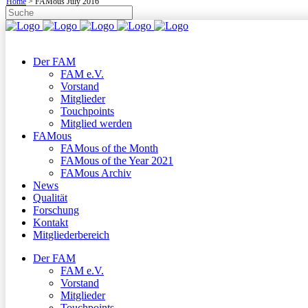
Home
>
FAMous July 2016
Der FAM
FAM e.V.
Vorstand
Mitglieder
Touchpoints
Mitglied werden
FAMous
FAMous of the Month
FAMous of the Year 2021
FAMous Archiv
News
Qualität
Forschung
Kontakt
Mitgliederbereich
Der FAM
FAM e.V.
Vorstand
Mitglieder
Touchpoints