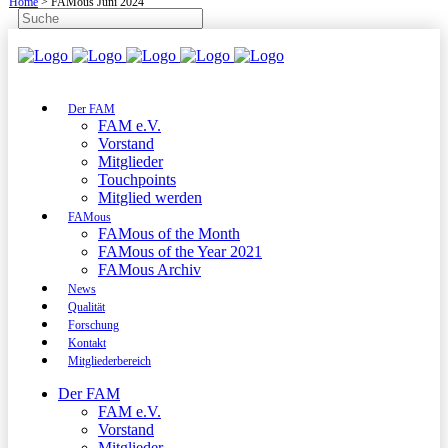
Home
>
FAMous Juni 2024
Der FAM
FAM e.V.
Vorstand
Mitglieder
Touchpoints
Mitglied werden
FAMous
FAMous of the Month
FAMous of the Year 2021
FAMous Archiv
News
Qualität
Forschung
Kontakt
Mitgliederbereich
Der FAM
FAM e.V.
Vorstand
Mitglieder