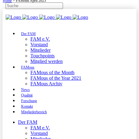
Home
>
FAMous April 2023
Der FAM
FAM e.V.
Vorstand
Mitglieder
Touchpoints
Mitglied werden
FAMous
FAMous of the Month
FAMous of the Year 2021
FAMous Archiv
News
Qualität
Forschung
Kontakt
Mitgliederbereich
Der FAM
FAM e.V.
Vorstand
Mitglieder