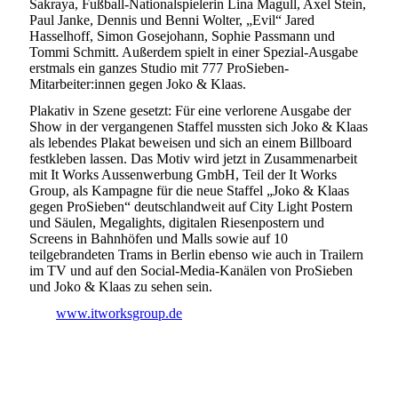
Sakraya, Fußball-Nationalspielerin Lina Magull, Axel Stein,
Paul Janke, Dennis und Benni Wolter, „Evil“ Jared
Hasselhoff, Simon Gosejohann, Sophie Passmann und
Tommi Schmitt. Außerdem spielt in einer Spezial-Ausgabe
erstmals ein ganzes Studio mit 777 ProSieben-
Mitarbeiter:innen gegen Joko & Klaas.
Plakativ in Szene gesetzt: Für eine verlorene Ausgabe der
Show in der vergangenen Staffel mussten sich Joko & Klaas
als lebendes Plakat beweisen und sich an einem Billboard
festkleben lassen. Das Motiv wird jetzt in Zusammenarbeit
mit It Works Aussenwerbung GmbH, Teil der It Works
Group, als Kampagne für die neue Staffel „Joko & Klaas
gegen ProSieben“ deutschlandweit auf City Light Postern
und Säulen, Megalights, digitalen Riesenpostern und
Screens in Bahnhöfen und Malls sowie auf 10
teilgebrandeten Trams in Berlin ebenso wie auch in Trailern
im TV und auf den Social-Media-Kanälen von ProSieben
und Joko & Klaas zu sehen sein.
www.itworksgroup.de